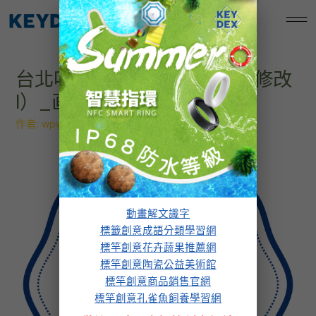
跳
標竿創意孔雀魚飼養學習網
至
主
要
台北叮咚LOGO（20240106修改
內
容
l）_画板 1 副本
作者:
wpw.design
/
2024 年 1 月 17 日
動畫解文識字
標籤創意成語分類學習網
標竿創意花卉蔬果推薦網
標竿創意陶瓷公益美術館
標竿創意商品銷售官網
標竿創意孔雀魚飼養學習網