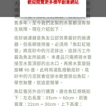
歡迎閱覽更多標竿創意網站
大郵寄不易，我們才開發了魚缸用「可
排汙底砂過濾器」，並獲得專利，它可
適用市售不同尺寸的魚缸，目前已經銷
售多年，至今我們定製的水泵都沒有發
生故障。現在介紹如下：
底砂過濾器是魚友公認效果最好的過濾
器，但長期使用後，必須用「魚缸虹吸
管」將底砂中的污泥排出，這排污工作
最為魚友所詬病。 本產品只需將排水管
接至水泵頂部的出水口，再將水泵旋鈕
旋轉 90 度，此時用湯匙撥動底砂，底
砂中的污泥就會從排水軟管排出魚缸，
舉世無雙，就這麼簡單。
魚缸需另外自行購買，適合魚缸規格如
下：左右長度：35cm ~ 60cm，前後
寬度：22cm ~ 30cm，上下高度：