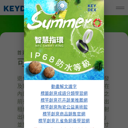
跳
標竿創意孔雀魚飼養學習網
至
主
要
內
容
首頁
/
孔雀魚入門
/ 可排汙底砂過濾器
可排汙底砂過濾器
退休前，站長從事電腦相關產品的開發
及銷售工作，創業 40 年曾經獲得 iF 在
動畫解文識字
內的多項產品設計獎。我們大陸工廠之
標籤創意成語分類學習網
標竿創意花卉蔬果推薦網
前有模具開發及塑膠射出部門，目前出
標竿創意陶瓷公益美術館
租給朋友，所以我對模具開發及塑膠射
標竿創意商品銷售官網
出相當瞭解，曾經開發過「懶人魚缸」
標竿創意孔雀魚飼養學習網
並獲得專利，之後「懶人魚缸」因尺寸