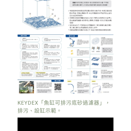
KEYDEX「魚缸可排污底砂過濾器」，
排污、設缸示範。