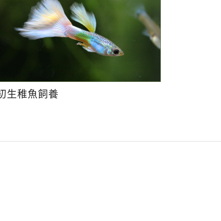
初生稚魚飼養