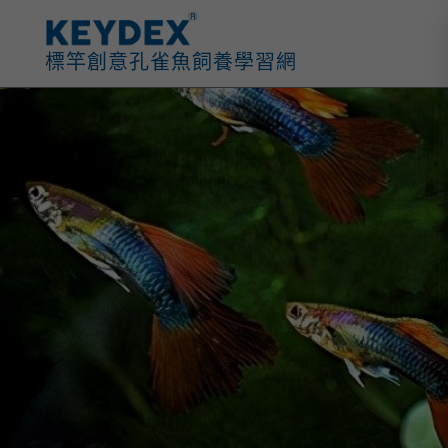
跳
至
標竿創意孔雀魚飼養學習網
主
要
內
容