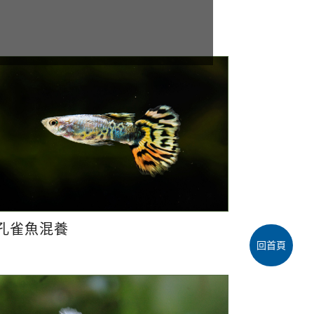
孔雀魚混養
回首頁