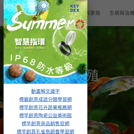
孔雀魚入門
飼養與繁殖
生病與治
飼養與繁殖
動畫解文識字
標籤創意成語分類學習網
標竿創意花卉蔬果推薦網
標竿創意陶瓷公益美術館
標竿創意商品銷售官網
標竿創意孔雀魚飼養學習網