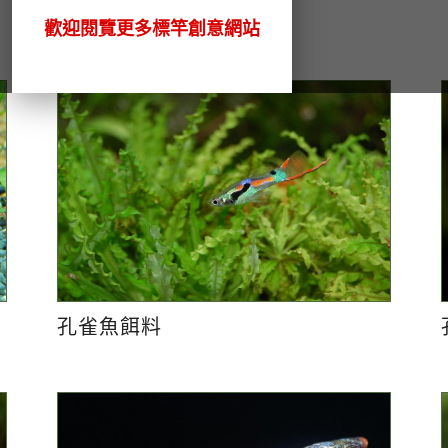
歡迎閱覽更多標竿創意網站
孔雀魚餌料