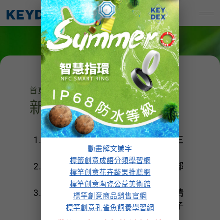
跳
標竿創意孔雀魚飼養學習網
至
主
要
內
容
首頁
/
孔雀魚入門
/ 新魚蝦入缸
新魚蝦入缸
建議都要先在獨立缸中用千分之三
動畫解文識字
含鹽量的水體來檢疫。
標籤創意成語分類學習網
絕不可把袋中的魚和水，一次全部
標竿創意花卉蔬果推薦網
沖進魚缸。
標竿創意陶瓷公益美術館
防止病菌入侵：先將裝魚的袋子清
標竿創意商品銷售官網
洗下，防止病菌入侵因裝魚的袋子
標竿創意孔雀魚飼養學習網
沾過於店缸內的水。