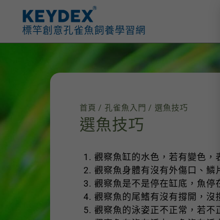
跳
至
標竿創意孔雀魚飼養學習網
主
要
內
容
首頁
/
孔雀魚入門
/ 選魚技巧
選魚技巧
觀察魚缸的水色，若有變色，
觀察魚身體有沒有外傷口、鱗
觀察魚是不是停在缸底，魚停
觀察魚的尾鰭有沒有撐開，沒
觀察魚的泳姿正不正常，若不