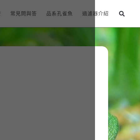
療
常見問與答
品系孔雀魚
過濾器介紹