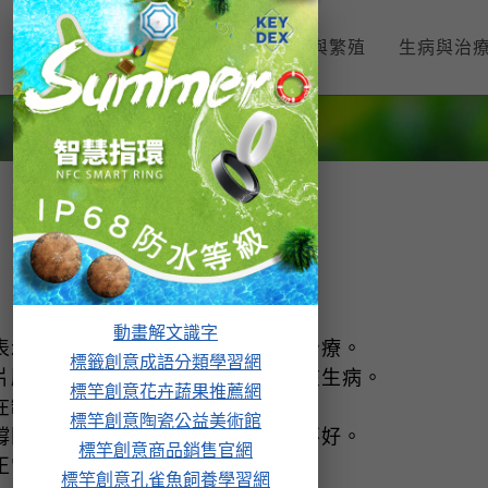
孔雀魚入門
飼養與繁殖
生病與治
動畫解文識字
表示缸內有魚生病，魚缸正在下藥治療。
標籤創意成語分類學習網
片脫落或有異物黏著，若有表示魚在生病。
標竿創意花卉蔬果推薦網
在缸底，表示魚在生病。
標竿創意陶瓷公益美術館
撐開俗稱「夾尾」，表示魚的狀況不好。
標竿創意商品銷售官網
正常，表示魚的狀況不好。
標竿創意孔雀魚飼養學習網