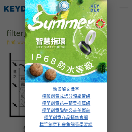
跳
標竿創意孔雀魚飼養學習網
至
主
要
filter_8
內
容
作者:
wpw.design
/
2023 年 12 月 1 日
動畫解文識字
標籤創意成語分類學習網
標竿創意花卉蔬果推薦網
標竿創意陶瓷公益美術館
標竿創意商品銷售官網
標竿創意孔雀魚飼養學習網