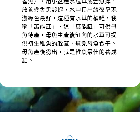
雀魚），用小盆種水蘊草或金魚藻，
放養幾隻黑殼蝦，水中長出綠藻呈現
淺綠色最好，這種有水草的桶罐，我
稱「萬能缸」，這「萬能缸」可供母
魚待產，母魚生產後缸內的水草可提
供初生稚魚的躱藏，避免母魚食子。
母魚產後撈出，就是稚魚最佳的養成
缸。