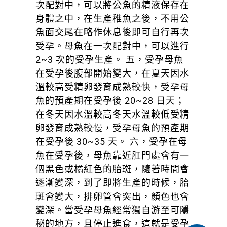
次配對中，可以將公魚的精液保存在
身體之中，在生產稚魚之後，不用公
魚面交尾在略作休息後即可自行再次
受孕。母魚在一次配對中，可以進行
2~3 次的受孕生產。 五，受孕母魚
在受孕後腹部開始變大，在夏天因水
溫較高受精卵發育成熟較快，受孕母
魚的預產期在受孕後 20~28 日天；
在冬天因水溫較高冬天水溫較低受精
卵發育成熟較慢，受孕母魚的預產期
在受孕後 30~35 天。 六，受孕在母
魚在受孕後，母魚靠近肛門處會有一
個黑色或橘紅色的胎斑，隨著時間會
逐漸變深，到了即將生產的時候，胎
斑會變大，排卵管會突出，顏色也會
變深。當受孕母魚經常獨自游至可隱
秘的地方，且停止進食，這就是受孕