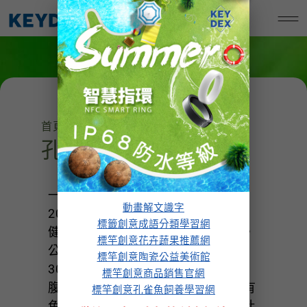
跳
標竿創意孔雀魚飼養學習網
至
主
要
內
容
首頁
/
飼養與繁殖
/ 孔雀魚繁殖法
孔雀魚繁殖法
一，挑選健康的幼魚：幼魚出生約
動畫解文識字
20 天，可以著手挑選健康的幼魚，
標籤創意成語分類學習網
健康的幼魚最好有 20 隻以上。 二，
標竿創意花卉蔬果推薦網
公母魚分缸飼養：幼魚出生約
標竿創意陶瓷公益美術館
30~45 天，可以區分公母。母魚的
標竿創意商品銷售官網
腹部比公魚大，同時公魚腹部比較有
標竿創意孔雀魚飼養學習網
色彩，母魚腹部比較沒有色彩的，此