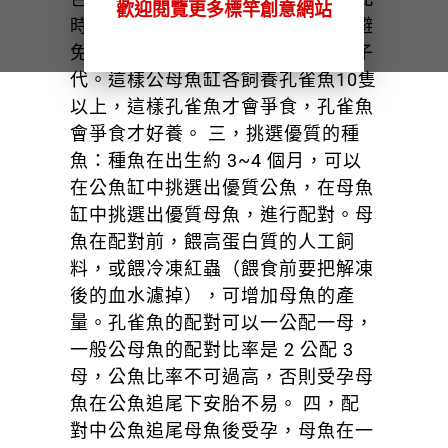
歡迎閱覽更多標竿創意網站
時要將公母魚分缸飼養，這樣可以避
免母魚在不成熟下受孕，產生不良子
代。這樣公母魚缸各飼養孔雀魚10隻
以上，這樣孔雀魚才會爭食，孔雀魚
會爭食才好養。 三，挑選優質的種
魚：種魚在出生約 3~4 個月，可以
在公魚缸中挑選出優質公魚，在母魚
缸中挑選出優質母魚，進行配對。母
魚在配對前，餵高蛋白質的人工飼
料，或餵冷凍紅蟲（餵食前要把解凍
後的血水濾掉），可增加母魚的產
量。孔雀魚的配對可以一公配一母，
一般公母魚的配對比率是 2 公配 3
母，公魚比率不可過高，否則受孕母
魚在公魚追尾下安胎不易。 四，配
對中公魚追尾母魚後受孕，母魚在一