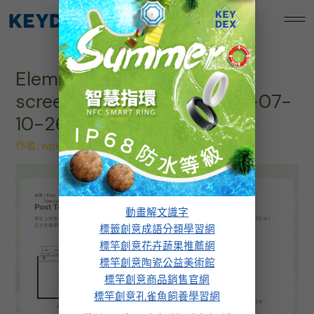
跳
標竿創意孔雀魚飼養學習網
至
主
要
Elementor-post-
內
容
screenshot_1631_2024-01-07-
10-26-58_9f2eeab.png
作者:
wpw.design
/
2024 年 1 月 7 日
動畫解文識字
標籤創意成語分類學習網
標竿創意花卉蔬果推薦網
標竿創意陶瓷公益美術館
標竿創意商品銷售官網
標竿創意孔雀魚飼養學習網