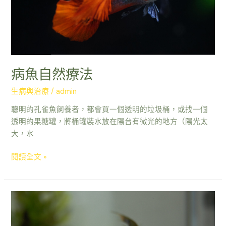
法
病魚自然療法
生病與治療
/
admin
聰明的孔雀魚飼養者，都會買一個透明的垃圾桶，或找一個
透明的果糖罐，將桶罐裝水放在陽台有微光的地方（陽光太
大，水
閱讀全文 »
病
魚
加