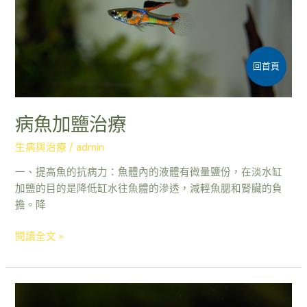
鹽
治
療
回首頁
病魚加鹽治療
生病與治療
/
admin
一、提高魚的抗病力：魚體內的液體有微量鹽份，在淡水缸
加鹽的目的是降低缸水往魚體的滲透，減輕魚腮和腎臟的負
擔。降
閱讀全文 »
病
魚