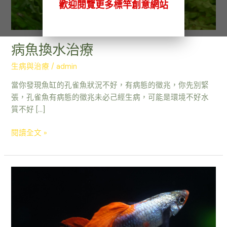
歡迎閱覽更多標竿創意網站
病魚換水治療
生病與治療
/
admin
當你發現魚缸的孔雀魚狀況不好，有病態的徵兆，你先別緊
張，孔雀魚有病態的徵兆未必己經生病，可能是環境不好水
質不好 […]
閱讀全文 »
病
魚
自
然
療