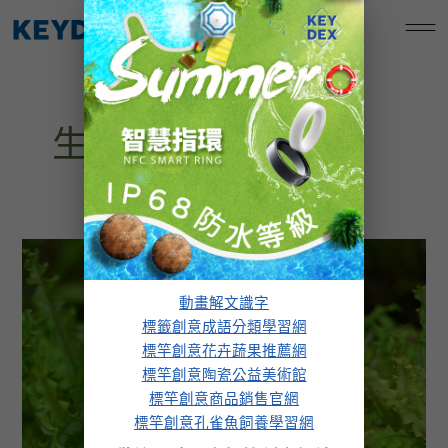
跳
標竿創意孔雀魚飼養學習網
至
主
要
內
生病與治療
容
病
魚
換
動畫解文識字
水
標籤創意成語分類學習網
治
標竿創意花卉蔬果推薦網
療
標竿創意陶瓷公益美術館
標竿創意商品銷售官網
標竿創意孔雀魚飼養學習網