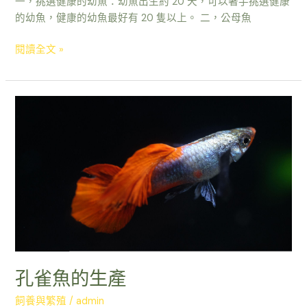
一，挑選健康的幼魚：幼魚出生約 20 天，可以著手挑選健康
的幼魚，健康的幼魚最好有 20 隻以上。 二，公母魚
閱讀全文 »
孔
雀
魚
的
生
產
孔雀魚的生產
飼養與繁殖
/
admin