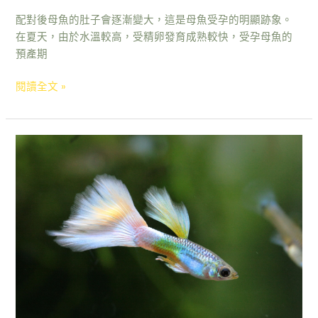
配對後母魚的肚子會逐漸變大，這是母魚受孕的明顯跡象。
在夏天，由於水溫較高，受精卵發育成熟較快，受孕母魚的
預產期
閱讀全文 »
初
生
稚
魚
飼
養