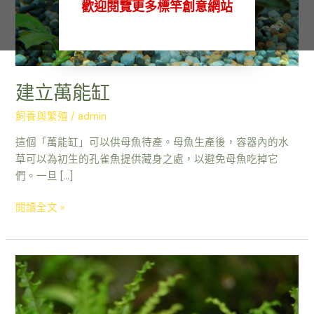
歡迎閱覽更多標竿創意網站
建立萬能缸
飼養與繁殖
/
admin
這個「萬能缸」可以供母魚待產。母魚生產後，容器內的水
草可以為初生的孔雀魚提供藏身之處，以避免母魚吃掉它
們。一旦 […]
閱讀全文 »
孔
雀
魚
餌