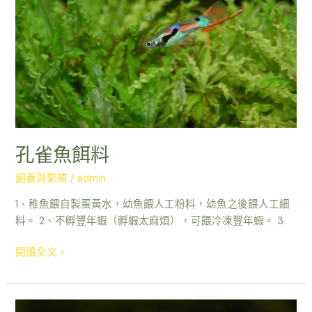
料
孔雀魚餌料
飼養與繁殖
/
admin
1、稚魚餵自製蛋黃水，幼魚餵人工粉料，幼魚之後餵人工細
料。 2、不孵豐年蝦（孵蝦太麻煩），可餵冷凍豐年蝦。 3
閱讀全文 »
孔