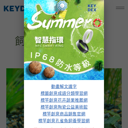
跳
標竿創意孔雀魚飼養學習網
至
主
要
內
飼養與繁殖
容
建
立
萬
動畫解文識字
能
標籤創意成語分類學習網
缸
標竿創意花卉蔬果推薦網
標竿創意陶瓷公益美術館
標竿創意商品銷售官網
標竿創意孔雀魚飼養學習網