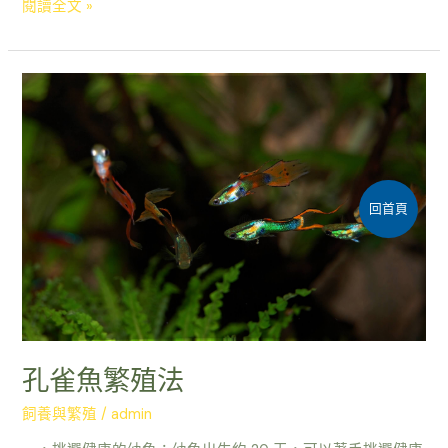
閱讀全文 »
孔
雀
魚
繁
殖
法
回首頁
孔雀魚繁殖法
飼養與繁殖
/
admin