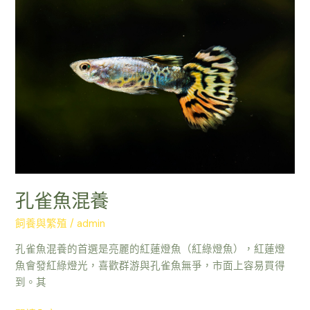
雀
魚
混
養
孔雀魚混養
飼養與繁殖
/
admin
孔雀魚混養的首選是亮麗的紅蓮燈魚（紅綠燈魚），紅蓮燈
魚會發紅綠燈光，喜歡群游與孔雀魚無爭，市面上容易買得
到。其