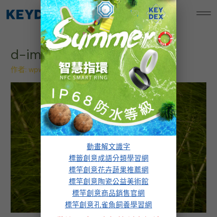
跳
標竿創意孔雀魚飼養學習網
至
主
要
d-img_6
內
容
作者:
wpw.design
/
2023 年 11 月 23 日
動畫解文識字
標籤創意成語分類學習網
標竿創意花卉蔬果推薦網
標竿創意陶瓷公益美術館
標竿創意商品銷售官網
標竿創意孔雀魚飼養學習網