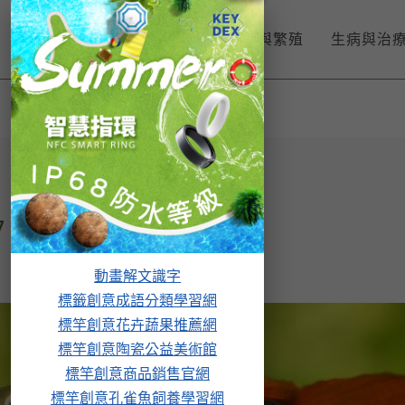
孔雀魚入門
飼養與繁殖
生病與治
7
動畫解文識字
標籤創意成語分類學習網
標竿創意花卉蔬果推薦網
標竿創意陶瓷公益美術館
標竿創意商品銷售官網
標竿創意孔雀魚飼養學習網