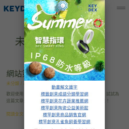
跳
標竿創意孔雀魚飼養學習網
至
主
要
內
未分類
容
網站第一篇文章
網
站
未分類
/
admin
第
動畫解文識字
一
歡迎使用 WordPress。這是這個網站的第一篇文章，試試為
標籤創意成語分類學習網
篇
這篇文章進行編輯或直接刪除，然後開始撰寫新文章！
標竿創意花卉蔬果推薦網
文
標竿創意陶瓷公益美術館
章
閱讀全文 »
標竿創意商品銷售官網
標竿創意孔雀魚飼養學習網